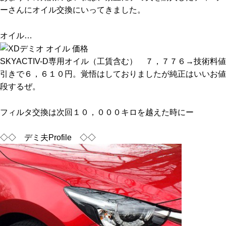
ーさんにオイル交換にいってきました。
オイル…
SKYACTIV-D専用オイル（工賃含む） ７，７７６→技術料値
引きで６，６１０円。覚悟はしておりましたが純正はいいお値
段するぜ。
フィルタ交換は次回１０，０００キロを越えた時にー
◇◇ デミ夫Profile ◇◇