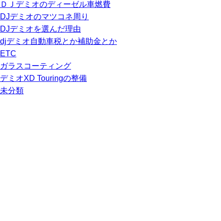
ＤＪデミオのディーゼル車燃費
DJデミオのマツコネ周り
DJデミオを選んだ理由
djデミオ自動車税とか補助金とか
ETC
ガラスコーティング
デミオXD Touringの整備
未分類