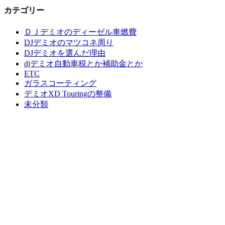
カテゴリー
ＤＪデミオのディーゼル車燃費
DJデミオのマツコネ周り
DJデミオを選んだ理由
djデミオ自動車税とか補助金とか
ETC
ガラスコーティング
デミオXD Touringの整備
未分類