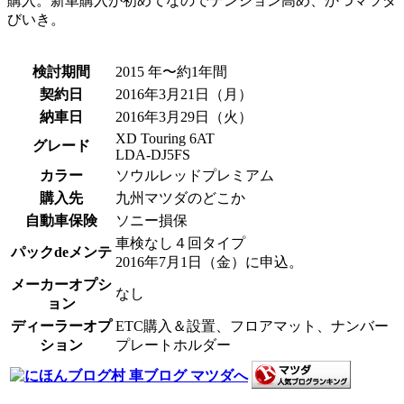
購入。新車購入が初めてなのでテンション高め、かつマツダ
びいき。
検討期間
2015 年〜約1年間
契約日
2016年3月21日（月）
納車日
2016年3月29日（火）
XD Touring 6AT
グレード
LDA-DJ5FS
カラー
ソウルレッドプレミアム
購入先
九州マツダのどこか
自動車保険
ソニー損保
車検なし４回タイプ
パックdeメンテ
2016年7月1日（金）に申込。
メーカーオプシ
なし
ョン
ディーラーオプ
ETC購入＆設置、フロアマット、ナンバー
ション
プレートホルダー