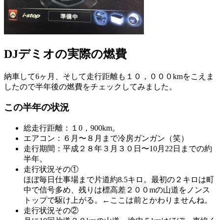
DJデミオの実際の燃費
納車して6ヶ月、そして走行距離も１０，０００kmをこえま
したので半年後の燃費をチェックしてみました。
この半年の状況
総走行距離：１0，900km。
エアコン：６月〜８月まで冷房ガンガン（笑）
走行期間：平成２８年３月３０日〜10月22日までの約
半年。
走行状況その①
ほぼ毎日仕事場まで片道約8.5キロ。最初の２キロは町
中で信号多め、残りは標高差２００mの山道をノンス
トップで駆け上がる。←ここは前とかわりませんね。
走行状況その②