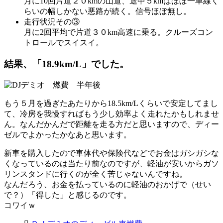
月に10回片道２０kmの山道、途中５kmはほぼ一車線く
らいの幅しかない悪路が続く。信号ほぼ無し。
走行状況その③
月に2回平均で片道３０km高速に乗る。クルーズコン
トロールでスイスイ。
結果、「18.9km/L」でした。
もう５月を過ぎたあたりから18.5km/Lくらいで安定してまし
て、冷房を我慢すればもう少し効率よく走れたかもしれませ
ん。なんだかんだで距離を走る方だと思いますので、ディー
ゼルでよかったかなあと思います。
新車を購入したので車体代や保険代などでお金はガシガシな
くなっているのは当たり前なのですが、軽油が安いからガソ
リンスタンドに行くのが全く苦じゃないんですね。
なんだろう、お金を払っているのに軽油のおかげで（せい
で？）「得した」と感じるのです。
コワイｗ