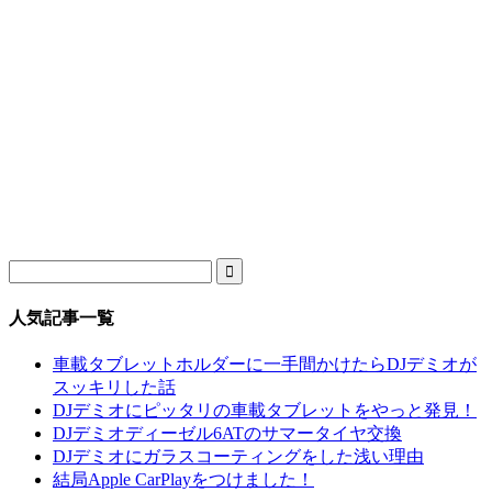

人気記事一覧
車載タブレットホルダーに一手間かけたらDJデミオが
スッキリした話
DJデミオにピッタリの車載タブレットをやっと発見！
DJデミオディーゼル6ATのサマータイヤ交換
DJデミオにガラスコーティングをした浅い理由
結局Apple CarPlayをつけました！